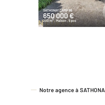
SATHONAY CAMP 69
650 000 €
2
200 m
, Maison
, 5 pcs
Notre agence à SATHON