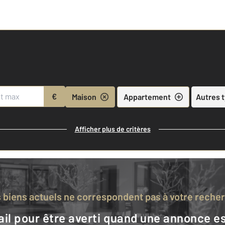
€
Maison
Appartement
Autres 
Afficher plus de critères
s biens actuels ne correspondent pas à votre reche