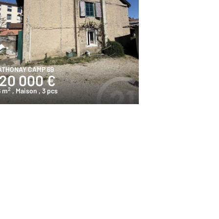
ATHONAY CAMP 69
120 000 €
2
6 m
, Maison
, 3 pcs