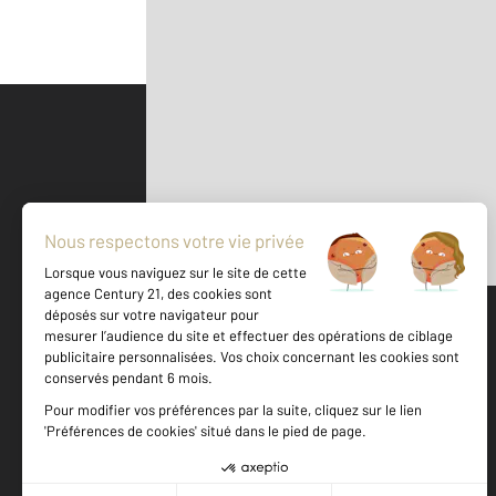
Parlons de vous, parlons biens
500 m
©
Mappy
Votre agence est notée
Achat
Location
Vente
Gestion
9,1
/
10
9,0/10