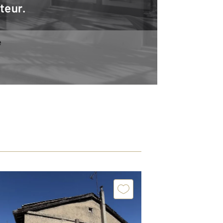
teur.
e