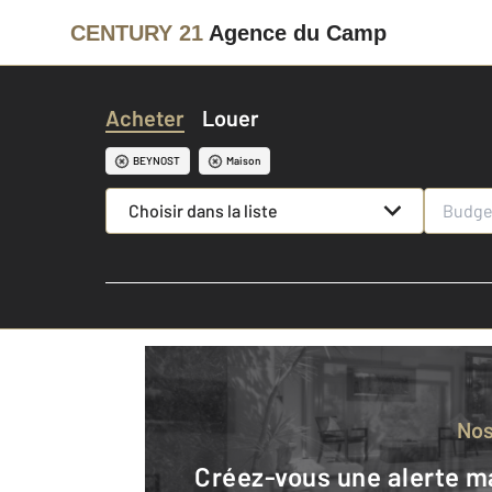
CENTURY 21
Agence du Camp
Acheter
Louer
BEYNOST
Maison
Choisir dans la liste
No
Créez-vous une alerte mail pour être averti quand une annonce est en ligne et consultez la