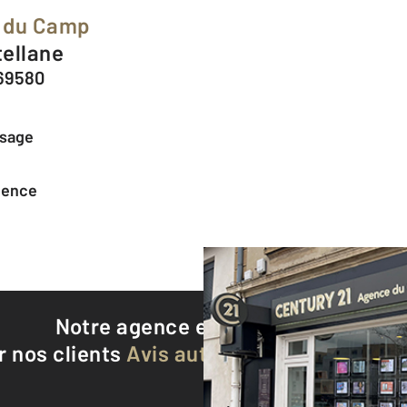
e du Camp
tellane
69580
ssage
agence
Notre agence est notée
9,1/10
r nos clients
Avis authentifiés par Qualite