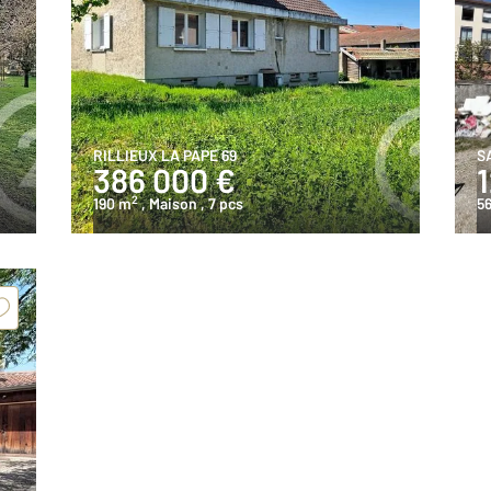
RILLIEUX LA PAPE 69
S
386 000 €
2
190 m
, Maison
, 7 pcs
5